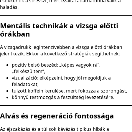
csökkentik a stresszt, mert ezáltal átláthatóbbá válik a
haladás.
Mentális technikák a vizsga előtti
órákban
A vizsgadrukk legintenzívebben a vizsga előtti órákban
jelentkezik. Ekkor a következő stratégiák segíthetnek:
pozitív belső beszéd: „képes vagyok rá”,
„felkészültem”,
vizualizáció: elképzelni, hogy jól megoldjuk a
feladatokat,
túlzott koffein kerülése, mert fokozza a szorongást,
könnyű testmozgás a feszültség levezetésére.
Alvás és regeneráció fontossága
Az éjszakázás és a túl sok kávézás tipikus hibák a