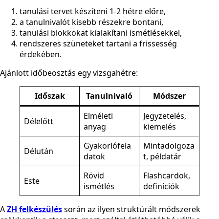
tanulási tervet készíteni 1-2 hétre előre,
a tanulnivalót kisebb részekre bontani,
tanulási blokkokat kialakítani ismétlésekkel,
rendszeres szüneteket tartani a frissesség
érdekében.
Ajánlott időbeosztás egy vizsgahétre:
Időszak
Tanulnivaló
Módszer
Elméleti
Jegyzetelés,
Délelőtt
anyag
kiemelés
Gyakorlófela
Mintadolgoza
Délután
datok
t, példatár
Rövid
Flashcardok,
Este
ismétlés
definíciók
A
ZH felkészülés
során az ilyen struktúrált módszerek