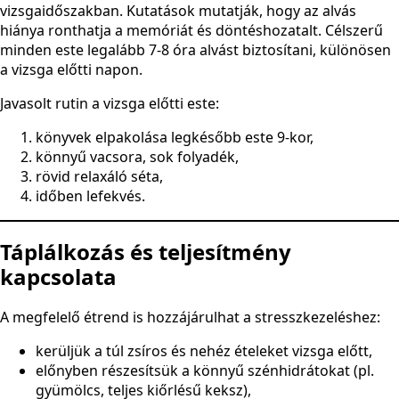
vizsgaidőszakban. Kutatások mutatják, hogy az alvás
hiánya ronthatja a memóriát és döntéshozatalt. Célszerű
minden este legalább 7-8 óra alvást biztosítani, különösen
a vizsga előtti napon.
Javasolt rutin a vizsga előtti este:
könyvek elpakolása legkésőbb este 9-kor,
könnyű vacsora, sok folyadék,
rövid relaxáló séta,
időben lefekvés.
Táplálkozás és teljesítmény
kapcsolata
A megfelelő étrend is hozzájárulhat a stresszkezeléshez:
kerüljük a túl zsíros és nehéz ételeket vizsga előtt,
előnyben részesítsük a könnyű szénhidrátokat (pl.
gyümölcs, teljes kiőrlésű keksz),