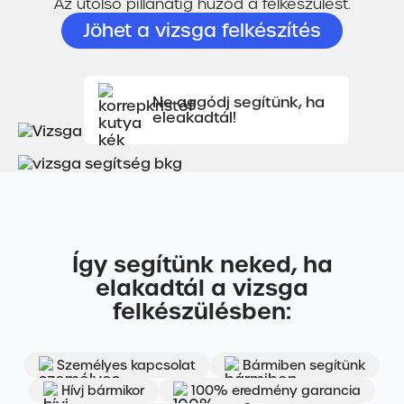
Az utolsó pillanatig húzod a felkészülést.
Jöhet a vizsga felkészítés
Ne aggódj segítünk, ha
eleakadtál!
Így segítünk neked, ha
elakadtál a vizsga
felkészülésben:
Személyes kapcsolat
Bármiben segítünk
Hívj bármikor
100% eredmény garancia