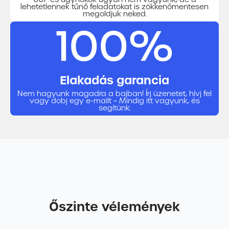
lehetetlennek tűnő feladatokat is zökkenőmentesen
megoldjuk neked.
100%
Elakadás garancia
Nem hagyunk magadra a bajban! Írj üzenetet, hívj fel
vagy dobj egy e-mailt – Mindig itt vagyunk, és
segítünk.
Őszinte vélemények