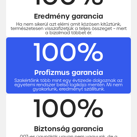
Eredmény garancia
Ha nem sikerül azt elérni amit közösen kitűztünk,
természetesen visszafizetjük a teljes összeget – mert
a bizalmad többet ér.
100%
Profizmus garancia
Szakértőink több mint egy évtizede dolgoznak az
egyetemi rendszer belső logikája mentén. Mi nem
gyakorlunk, eredményt szállítunk.
100%
Biztonság garancia
007-es ügynökök ugyan nem vagyunk, de a