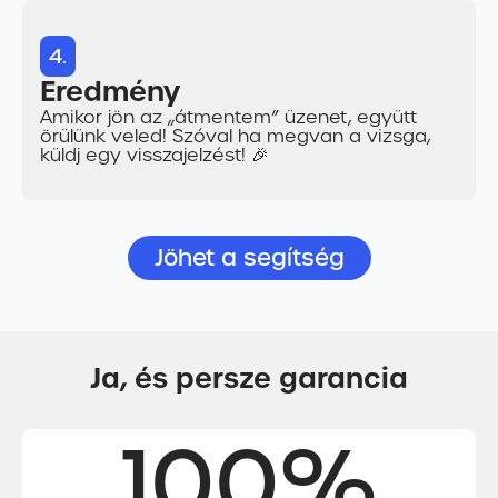
4.
Eredmény
Amikor jön az „átmentem” üzenet, együtt
örülünk veled! Szóval ha megvan a vizsga,
küldj egy visszajelzést! 🎉
Jöhet a segítség
Ja, és persze garancia
100%