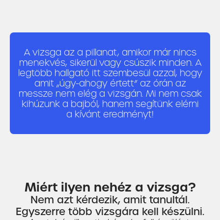
A vizsga az a pillanat, amikor már nincs
menekvés, sikerül vagy csúszik minden. A
legtöbb hallgató itt szembesül azzal, hogy
amit „úgy-ahogy értett” az órán az
messze nem elég a vizsgán. Mi nem csak
kihúzunk a bajból, hanem segítünk elérni
a kívánt eredményt!
Miért ilyen nehéz a vizsga?
Nem azt kérdezik, amit tanultál.
Egyszerre több vizsgára kell készülni.