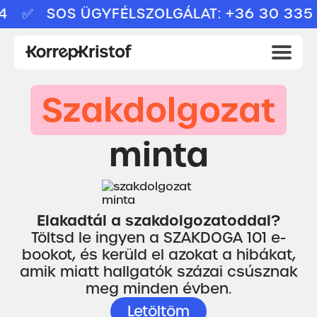
✅ SOS ÜGYFÉLSZOLGÁLAT: +36 30 335 9
Szakdolgozat
minta
Elakadtál a szakdolgozatoddal?
Töltsd le ingyen a SZAKDOGA 101 e-
bookot, és kerüld el azokat a hibákat,
amik miatt hallgatók százai csúsznak
meg minden évben.
Letöltöm