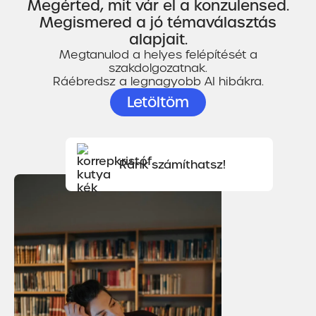
Megérted, mit vár el a konzulensed.
Megismered a jó témaválasztás
alapjait.
Megtanulod a helyes felépítését a
szakdolgozatnak.
Ráébredsz a legnagyobb AI hibákra.
Letöltöm
Ránk számíthatsz!