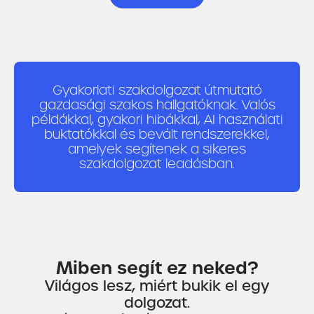
Gyakorlati szakdolgozat útmutató
gazdasági szakos hallgatóknak. Valós
példákkal, gyakori hibákkal, AI használati
buktatókkal és bevált rendszerekkel,
amelyek segítenek a sikeres
szakdolgozat leadásban.
Miben segít ez neked?
Világos lesz, miért bukik el egy
dolgozat.