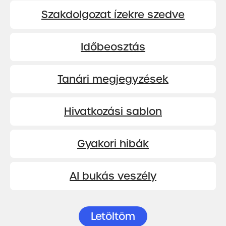
Szakdolgozat ízekre szedve
Időbeosztás
Tanári megjegyzések
Hivatkozási sablon
Gyakori hibák
AI bukás veszély
Letöltöm