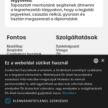
fegyvered.
Tapasztalt mentoraink segítenek átmenni
a legnehezebb tárgyakon, hogy a legjobb
jegyekkel, csúszás nélkül, gyorsan és
tisztán megszerezd a diplomádat.
Fontos
Szolgáltatások
Kezdőlap
Szakdolgozat
Árajánlat
Vizsga
Csatlakozz hozzánk
ZH
ÁSZF
Beadandó
×
Adatvédelmi nyilatkozat
Nyelvoktatás
Ez a weboldal sütiket használ
Cookie tájékoztató
Magánóra
Szakmai gyakorlat
Cookie-kat használunk a tartalom, a hirdetések személyre szabására
Mentorálás
HUNGARIAN
és a forgalom elemzésére. Webhelyünk Ön általi használatára
vonatkozó információkat megosztjuk hirdetési és elemző
EN
partnereinkkel is, akik egyesíthetik azokat más információkkal,
Kapcsolat
amelyeket Ön biztosított számukra, vagy amelyeket a szolgáltatásaik
Ön általi használatából gyűjtöttek össze.
Bővebben
korrepkristof@gmail.com
+36 30 335 9094
ELENGEDHETETLENÜL SZÜKSÉGES