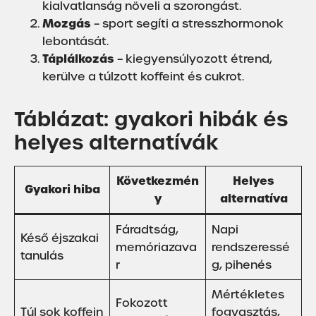
kialvatlanság növeli a szorongást.
Mozgás
– sport segíti a stresszhormonok
lebontását.
Táplálkozás
– kiegyensúlyozott étrend,
kerülve a túlzott koffeint és cukrot.
Táblázat: gyakori hibák és
helyes alternatívák
Következmén
Helyes
Gyakori hiba
y
alternatíva
Fáradtság,
Napi
Késő éjszakai
memóriazava
rendszeressé
tanulás
r
g, pihenés
Mértékletes
Fokozott
Túl sok koffein
fogyasztás,