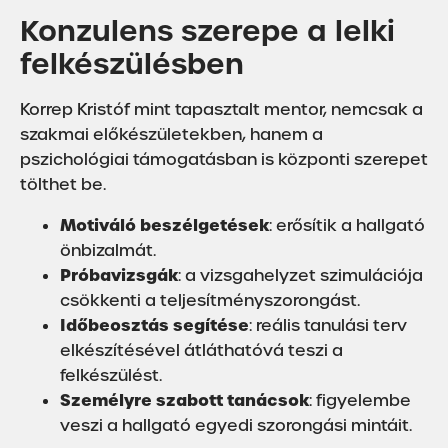
Konzulens szerepe a lelki
felkészülésben
Korrep Kristóf mint tapasztalt mentor, nemcsak a
szakmai előkészületekben, hanem a
pszichológiai támogatásban is központi szerepet
tölthet be.
Motiváló beszélgetések
: erősítik a hallgató
önbizalmát.
Próbavizsgák
: a vizsgahelyzet szimulációja
csökkenti a teljesítményszorongást.
Időbeosztás segítése
: reális tanulási terv
elkészítésével átláthatóvá teszi a
felkészülést.
Személyre szabott tanácsok
: figyelembe
veszi a hallgató egyedi szorongási mintáit.