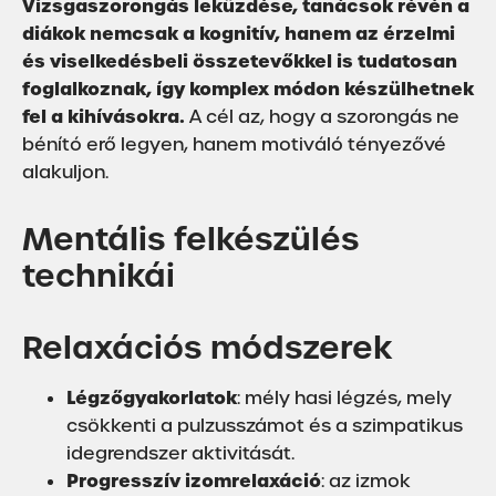
Vizsgaszorongás leküzdése, tanácsok révén a
diákok nemcsak a kognitív, hanem az érzelmi
és viselkedésbeli összetevőkkel is tudatosan
foglalkoznak, így komplex módon készülhetnek
fel a kihívásokra.
A cél az, hogy a szorongás ne
bénító erő legyen, hanem motiváló tényezővé
alakuljon.
Mentális felkészülés
technikái
Relaxációs módszerek
Légzőgyakorlatok
: mély hasi légzés, mely
csökkenti a pulzusszámot és a szimpatikus
idegrendszer aktivitását.
Progresszív izomrelaxáció
: az izmok