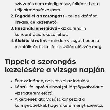
szívverés nem mindig rossz, felkészíthet a
teljesítményfokozásra.
Fogadd el a szorongást
– teljes kizárása
irreális, de kezelhető.
Használd energiává
– az adrenalin
koncentrációfokozó lehet.
Alakíts ki rutint
– minden vizsgát hasonló
mentális és fizikai felkészülés előzzön meg.
Tippek a szorongás
kezelésére a vizsga napján
Érkezz időben, ne siess el az indulást.
Készülj fel apró rutinnal (pl. légzőgyakorlat a
vizsgaterem előtt).
A kérdések átolvasásakor kezdd a
könnyebbekkel, hogy sikerélményt szerezz.