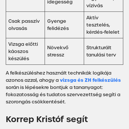
idegesség
vízivás
Aktív
Csak passzív
Gyenge
tesztelés,
olvasás
felidézés
kérdés-felelet
Vizsga előtti
Növekvő
Strukturált
káoszos
stressz
tanulási terv
készülés
A felkészüléshez használt technikák logikája
vizsga és ZH felkészülés
azonos azzal, ahogy a
során is lépésekre bontjuk a tananyagot:
fokozatosság és tudatos szervezettség segíti a
szorongás csökkentését.
Korrep Kristóf segít