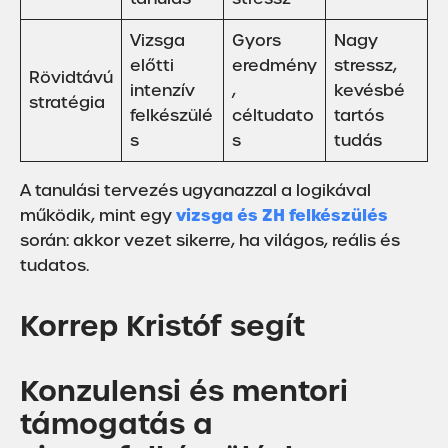
Vizsga
Gyors
Nagy
előtti
eredmény
stressz,
Rövidtávú
intenzív
,
kevésbé
stratégia
felkészülé
céltudato
tartós
s
s
tudás
A tanulási tervezés ugyanazzal a logikával
vizsga és ZH felkészülés
működik, mint egy
során: akkor vezet sikerre, ha világos, reális és
tudatos.
Korrep Kristóf segít
Konzulensi és mentori
támogatás a