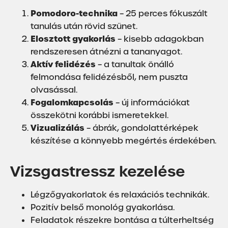
Pomodoro-technika
– 25 perces fókuszált
tanulás után rövid szünet.
Elosztott gyakorlás
– kisebb adagokban
rendszeresen átnézni a tananyagot.
Aktív felidézés
– a tanultak önálló
felmondása felidézésből, nem puszta
olvasással.
Fogalomkapcsolás
– új információkat
összekötni korábbi ismeretekkel.
Vizualizálás
– ábrák, gondolattérképek
készítése a könnyebb megértés érdekében.
Vizsgastressz kezelése
Légzőgyakorlatok és relaxációs technikák.
Pozitív belső monológ gyakorlása.
Feladatok részekre bontása a túlterheltség