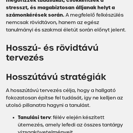
megőrizzék tudásukat, csökkentsék a
stresszt, és magabiztosan álljanak helyt a
számonkérések során.
A megfelelő felkészülés
nemcsak rövidtávon, hanem az egész
tanulmányi és szakmai életút során előnyt jelent.
Hosszú- és rövidtávú
tervezés
Hosszútávú stratégiák
A hosszútávú tervezés célja, hogy a hallgató
fokozatosan építse fel tudását, így ne kelljen az
utolsó pillanatra hagyni a tanulást.
Tanulási terv
: félév elején készített
ütemezés, amely lefedi az összes tantárgy
vizsgakövetelményeit.