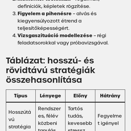
definíciók, képletek rögzítése.
Figyelem a pihenésre
– alvás és
kiegyensúlyozott étrend a
teljesítőképességért.
Vizsgaszituáció modellezése
– régi
feladatsorokkal vagy próbavizsgával.
Táblázat: hosszú- és
rövidtávú stratégiák
összehasonlítása
Típus
Lényege
Előny
Hátrány
Rendszer
Tartós
Hosszútá
es, félév
tudás,
Fegyelme
vú
közbeni
kevesebb
t igényel
stratégia
tanulás
stressz