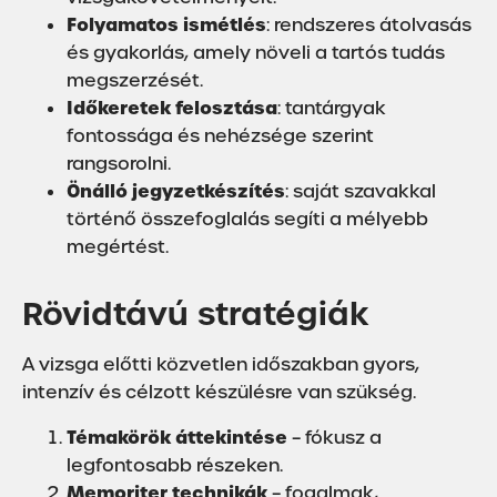
Folyamatos ismétlés
: rendszeres átolvasás
és gyakorlás, amely növeli a tartós tudás
megszerzését.
Időkeretek felosztása
: tantárgyak
fontossága és nehézsége szerint
rangsorolni.
Önálló jegyzetkészítés
: saját szavakkal
történő összefoglalás segíti a mélyebb
megértést.
Rövidtávú stratégiák
A vizsga előtti közvetlen időszakban gyors,
intenzív és célzott készülésre van szükség.
Témakörök áttekintése
– fókusz a
legfontosabb részeken.
Memoriter technikák
– fogalmak,