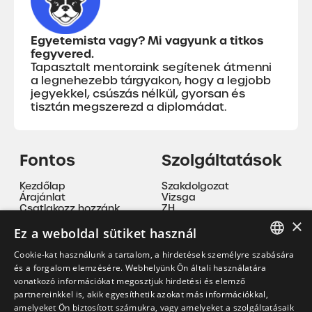
Egyetemista vagy? Mi vagyunk a titkos
fegyvered.
Tapasztalt mentoraink segítenek átmenni
a legnehezebb tárgyakon, hogy a legjobb
jegyekkel, csúszás nélkül, gyorsan és
tisztán megszerezd a diplomádat.
Fontos
Szolgáltatások
Kezdőlap
Szakdolgozat
Árajánlat
Vizsga
Csatlakozz hozzánk
ZH
ÁSZF
Beadandó
×
Adatvédelmi nyilatkozat
Nyelvoktatás
Ez a weboldal sütiket használ
Cookie tájékoztató
Magánóra
Szakmai gyakorlat
Cookie-kat használunk a tartalom, a hirdetések személyre szabására
Mentorálás
HUNGARIAN
és a forgalom elemzésére. Webhelyünk Ön általi használatára
vonatkozó információkat megosztjuk hirdetési és elemző
EN
partnereinkkel is, akik egyesíthetik azokat más információkkal,
Kapcsolat
amelyeket Ön biztosított számukra, vagy amelyeket a szolgáltatásaik