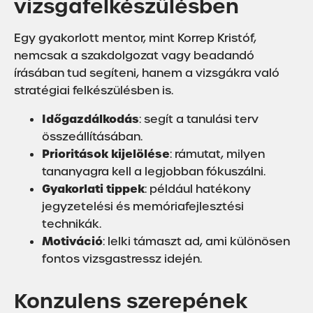
vizsgafelkészülésben
Egy gyakorlott mentor, mint Korrep Kristóf,
nemcsak a szakdolgozat vagy beadandó
írásában tud segíteni, hanem a vizsgákra való
stratégiai felkészülésben is.
Időgazdálkodás
: segít a tanulási terv
összeállításában.
Prioritások kijelölése
: rámutat, milyen
tananyagra kell a legjobban fókuszálni.
Gyakorlati tippek
: például hatékony
jegyzetelési és memóriafejlesztési
technikák.
Motiváció
: lelki támaszt ad, ami különösen
fontos vizsgastressz idején.
Konzulens szerepének