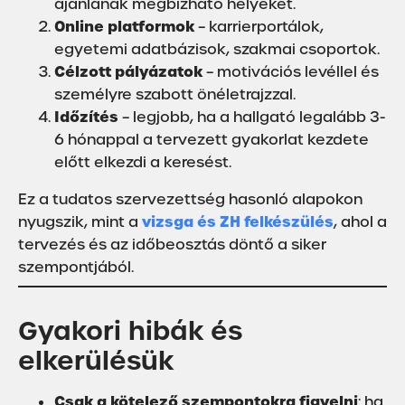
ajánlanak megbízható helyeket.
Online platformok
– karrierportálok,
egyetemi adatbázisok, szakmai csoportok.
Célzott pályázatok
– motivációs levéllel és
személyre szabott önéletrajzzal.
Időzítés
– legjobb, ha a hallgató legalább 3-
6 hónappal a tervezett gyakorlat kezdete
előtt elkezdi a keresést.
Ez a tudatos szervezettség hasonló alapokon
vizsga és ZH felkészülés
nyugszik, mint a
, ahol a
tervezés és az időbeosztás döntő a siker
szempontjából.
Gyakori hibák és
elkerülésük
Csak a kötelező szempontokra figyelni
: ha