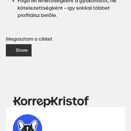
Fogd fel lehetőségként a gyakorlatot, ne
kötelezettségként – így sokkal többet
profitálsz belőle.
Megosztom a cikket
Share