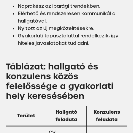
Naprakész az iparági trendekben.
Elérhető és rendszeresen kommunikál a
hallgatóval.
Nyitott az új megközelítésekre.
Gyakorlati tapasztalattal rendelkezik, így
hiteles javaslatokat tud adni.
Táblázat: hallgató és
konzulens közös
felelőssége a gyakorlati
hely keresésében
Hallgató
Konzulens
Terület
feladata
feladata
CV,