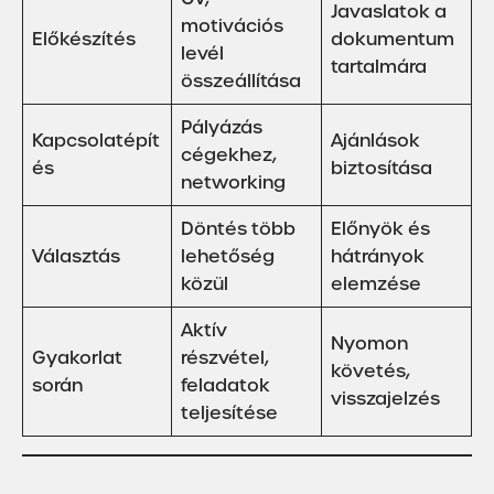
Javaslatok a
motivációs
Előkészítés
dokumentum
levél
tartalmára
összeállítása
Pályázás
Kapcsolatépít
Ajánlások
cégekhez,
és
biztosítása
networking
Döntés több
Előnyök és
Választás
lehetőség
hátrányok
közül
elemzése
Aktív
Nyomon
Gyakorlat
részvétel,
követés,
során
feladatok
visszajelzés
teljesítése