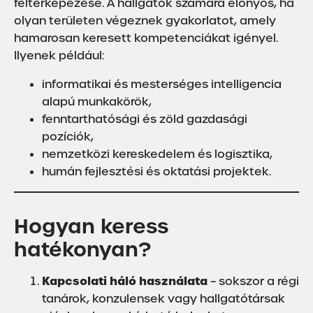
feltérképezése. A hallgatók számára előnyös, ha
olyan területen végeznek gyakorlatot, amely
hamarosan keresett kompetenciákat igényel.
Ilyenek például:
informatikai és mesterséges intelligencia
alapú munkakörök,
fenntarthatósági és zöld gazdasági
pozíciók,
nemzetközi kereskedelem és logisztika,
humán fejlesztési és oktatási projektek.
Hogyan keress
hatékonyan?
Kapcsolati háló használata
– sokszor a régi
tanárok, konzulensek vagy hallgatótársak