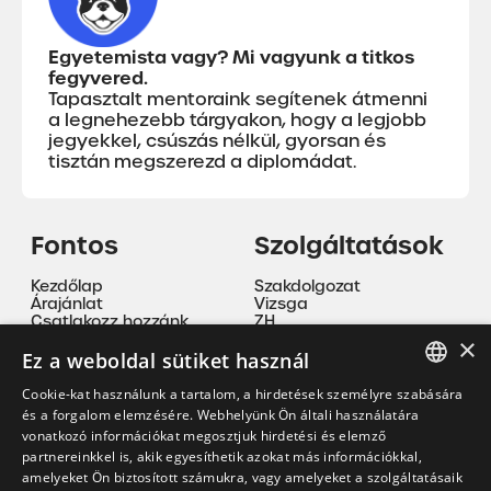
Egyetemista vagy? Mi vagyunk a titkos
fegyvered.
Tapasztalt mentoraink segítenek átmenni
a legnehezebb tárgyakon, hogy a legjobb
jegyekkel, csúszás nélkül, gyorsan és
tisztán megszerezd a diplomádat.
Fontos
Szolgáltatások
Kezdőlap
Szakdolgozat
Árajánlat
Vizsga
Csatlakozz hozzánk
ZH
ÁSZF
Beadandó
×
Adatvédelmi nyilatkozat
Nyelvoktatás
Ez a weboldal sütiket használ
Cookie tájékoztató
Magánóra
Szakmai gyakorlat
Cookie-kat használunk a tartalom, a hirdetések személyre szabására
Mentorálás
HUNGARIAN
és a forgalom elemzésére. Webhelyünk Ön általi használatára
vonatkozó információkat megosztjuk hirdetési és elemző
EN
partnereinkkel is, akik egyesíthetik azokat más információkkal,
Kapcsolat
amelyeket Ön biztosított számukra, vagy amelyeket a szolgáltatásaik