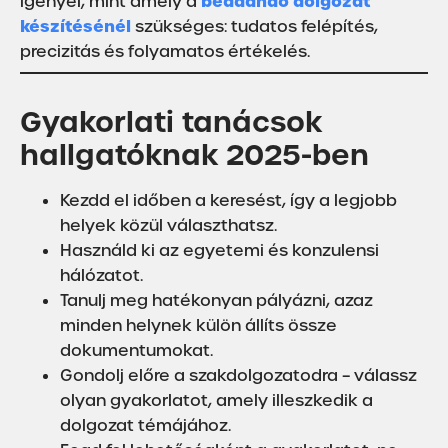
beadandó dolgozat
igényel, mint amely a
készítésénél
szükséges: tudatos felépítés,
precizitás és folyamatos értékelés.
Gyakorlati tanácsok
hallgatóknak 2025-ben
Kezdd el időben a keresést, így a legjobb
helyek közül választhatsz.
Használd ki az egyetemi és konzulensi
hálózatot.
Tanulj meg hatékonyan pályázni, azaz
minden helynek külön állíts össze
dokumentumokat.
Gondolj előre a szakdolgozatodra – válassz
olyan gyakorlatot, amely illeszkedik a
dolgozat témájához.