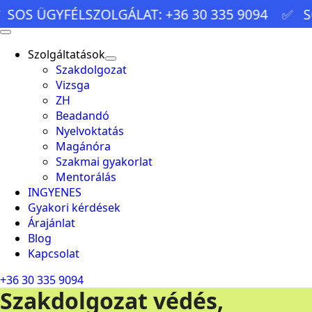
SOS ÜGYFÉLSZOLGÁLAT: +36 30 335 9094
✅ SOS
Szolgáltatások
Szakdolgozat
Vizsga
ZH
Beadandó
Nyelvoktatás
Magánóra
Szakmai gyakorlat
Mentorálás
INGYENES
Gyakori kérdések
Árajánlat
Blog
Kapcsolat
+36 30 335 9094
Szakdolgozat védés,