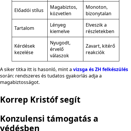
Magabiztos,
Monoton,
Előadói stílus
közvetlen
bizonytalan
Lényeg
Elveszik a
Tartalom
kiemelve
részletekben
Nyugodt,
Kérdések
Zavart, kitérő
érvelő
kezelése
reakciók
válaszok
A siker titka itt is hasonló, mint a
vizsga és ZH felkészülés
során: rendszeres és tudatos gyakorlás adja a
magabiztosságot.
Korrep Kristóf segít
Konzulensi támogatás a
védésben