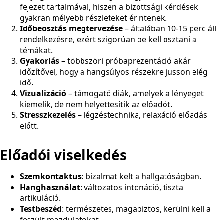
fejezet tartalmával, hiszen a bizottsági kérdések
gyakran mélyebb részleteket érintenek.
Időbeosztás megtervezése
– általában 10-15 perc áll
rendelkezésre, ezért szigorúan be kell osztani a
témákat.
Gyakorlás
– többszöri próbaprezentáció akár
időzítővel, hogy a hangsúlyos részekre jusson elég
idő.
Vizualizáció
– támogató diák, amelyek a lényeget
kiemelik, de nem helyettesítik az előadót.
Stresszkezelés
– légzéstechnika, relaxáció előadás
előtt.
Előadói viselkedés
Szemkontaktus
: bizalmat kelt a hallgatóságban.
Hanghasználat
: változatos intonáció, tiszta
artikuláció.
Testbeszéd
: természetes, magabiztos, kerülni kell a
feszült mozdulatokat.