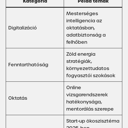
Kategória
Példa témák
Mesterséges
intelligencia az
Digitalizáció
oktatásban,
adatbiztonság a
felhőben
Zöld energia
stratégiák,
Fenntarthatóság
környezettudatos
fogyasztói szokások
Online
vizsgarendszerek
Oktatás
hatékonysága,
mentorálás szerepe
Start-up ökoszisztéma