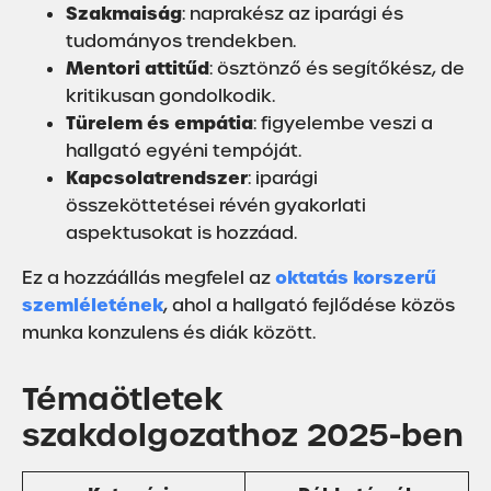
Szakmaiság
: naprakész az iparági és
tudományos trendekben.
Mentori attitűd
: ösztönző és segítőkész, de
kritikusan gondolkodik.
Türelem és empátia
: figyelembe veszi a
hallgató egyéni tempóját.
Kapcsolatrendszer
: iparági
összeköttetései révén gyakorlati
aspektusokat is hozzáad.
oktatás korszerű
Ez a hozzáállás megfelel az
szemléletének
, ahol a hallgató fejlődése közös
munka konzulens és diák között.
Témaötletek
szakdolgozathoz 2025-ben