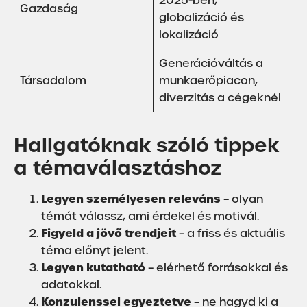
2025-ben,
Gazdaság
globalizáció és
lokalizáció
Generációváltás a
Társadalom
munkaerőpiacon,
diverzitás a cégeknél
Hallgatóknak szóló tippek
a témaválasztáshoz
Legyen személyesen releváns
– olyan
témát válassz, ami érdekel és motivál.
Figyeld a jövő trendjeit
– a friss és aktuális
téma előnyt jelent.
Legyen kutatható
– elérhető forrásokkal és
adatokkal.
Konzulenssel egyeztetve
– ne hagyd ki a