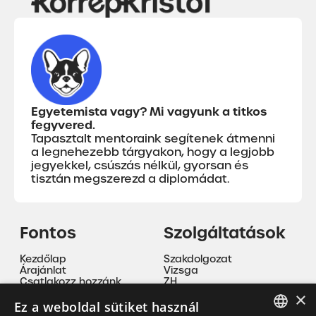
Egyetemista vagy? Mi vagyunk a titkos
fegyvered.
Tapasztalt mentoraink segítenek átmenni
a legnehezebb tárgyakon, hogy a legjobb
jegyekkel, csúszás nélkül, gyorsan és
tisztán megszerezd a diplomádat.
Fontos
Szolgáltatások
Kezdőlap
Szakdolgozat
Árajánlat
Vizsga
Csatlakozz hozzánk
ZH
ÁSZF
Beadandó
×
Adatvédelmi nyilatkozat
Nyelvoktatás
Ez a weboldal sütiket használ
Cookie tájékoztató
Magánóra