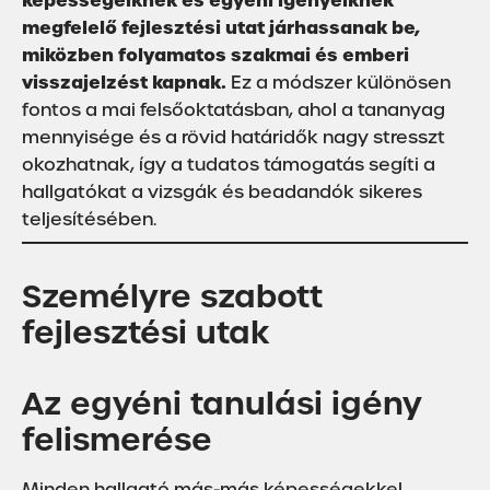
képességeiknek és egyéni igényeiknek
megfelelő fejlesztési utat járhassanak be,
miközben folyamatos szakmai és emberi
visszajelzést kapnak.
Ez a módszer különösen
fontos a mai felsőoktatásban, ahol a tananyag
mennyisége és a rövid határidők nagy stresszt
okozhatnak, így a tudatos támogatás segíti a
hallgatókat a vizsgák és beadandók sikeres
teljesítésében.
Személyre szabott
fejlesztési utak
Az egyéni tanulási igény
felismerése
Minden hallgató más-más képességekkel,