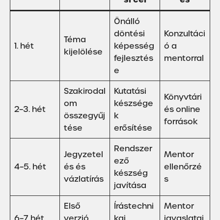
Önálló
döntési
Konzultáci
Téma
1. hét
képesség
ó a
kijelölése
fejlesztés
mentorral
e
Szakirodal
Kutatási
Könyvtári
om
készsége
2–3. hét
és online
összegyűj
k
források
tése
erősítése
Rendszer
Jegyzetel
Mentor
ező
4–5. hét
és és
ellenőrzé
készség
vázlatírás
s
javítása
Első
Írástechni
Mentor
6–7. hét
verzió
kai
javaslatai