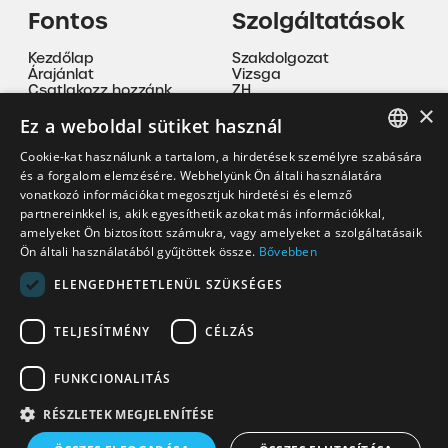
Fontos
Szolgáltatások
Kezdőlap
Szakdolgozat
Árajánlat
Vizsga
Csatlakozz hozzánk
ZH
ÁSZF
Beadandó
×
Adatvédelmi nyilatkozat
Nyelvoktatás
Ez a weboldal sütiket használ
Cookie tájékoztató
Magánóra
Szakmai gyakorlat
Cookie-kat használunk a tartalom, a hirdetések személyre szabására
Mentorálás
HUNGARIAN
és a forgalom elemzésére. Webhelyünk Ön általi használatára
vonatkozó információkat megosztjuk hirdetési és elemző
EN
partnereinkkel is, akik egyesíthetik azokat más információkkal,
Kapcsolat
amelyeket Ön biztosított számukra, vagy amelyeket a szolgáltatásaik
Ön általi használatából gyűjtöttek össze.
Bővebben
korrepkristof@gmail.com
+36 30 335 9094
ELENGEDHETETLENÜL SZÜKSÉGES
TELJESÍTMÉNY
CÉLZÁS
FUNKCIONALITÁS
RÉSZLETEK MEGJELENÍTÉSE
Copyright© 2026 korrepkristof.hu - Minden jog fenntartva!