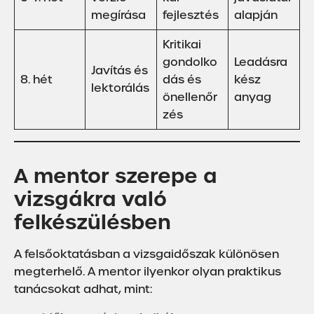
megírása
fejlesztés
alapján
Kritikai
gondolko
Leadásra
Javítás és
8. hét
dás és
kész
lektorálás
önellenőr
anyag
zés
A mentor szerepe a
vizsgákra való
felkészülésben
A felsőoktatásban a vizsgaidőszak különösen
megterhelő. A mentor ilyenkor olyan praktikus
tanácsokat adhat, mint: