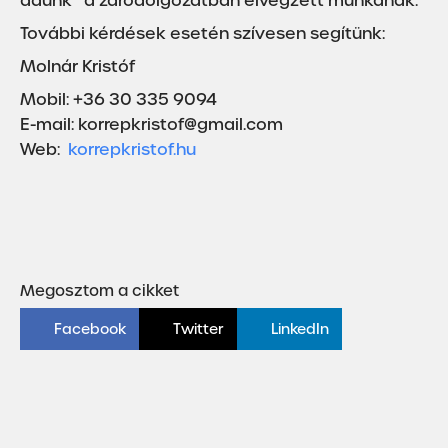
adunk” a záródolgozatban elvégzett munkának.
További kérdések esetén szívesen segítünk:
Molnár Kristóf
Mobil: +36 30 335 9094
E-mail: korrepkristof@gmail.com
Web:
korrepkristof.hu
Megosztom a cikket
Facebook
Twitter
LinkedIn