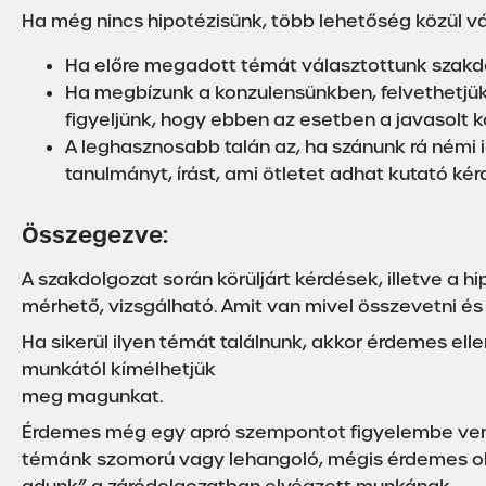
Ha még nincs hipotézisünk, több lehetőség közül v
Ha előre megadott témát választottunk szakdo
Ha megbízunk a konzulensünkben, felvethetjük 
figyeljünk, hogy ebben az esetben a javasolt kon
A leghasznosabb talán az, ha szánunk rá némi 
tanulmányt, írást, ami ötletet adhat kutató ké
Összegezve:
A szakdolgozat során körüljárt kérdések, illetve a
mérhető, vizsgálható. Amit van mivel összevetni és
Ha sikerül ilyen témát találnunk, akkor érdemes ell
munkától kímélhetjük
meg magunkat.
Érdemes még egy apró szempontot figyelembe venni
témánk szomorú vagy lehangoló, mégis érdemes olya