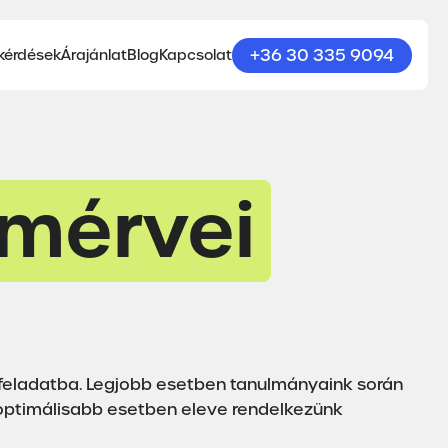
+36 30 335 9094
kérdések
Árajánlat
Blog
Kapcsolat
smérvei
 feladatba. Legjobb esetben tanulmányaink során
is optimálisabb esetben eleve rendelkezünk