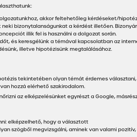
álaszthatunk:
lgozatunkhoz, akkor feltehetőleg kérdéseket/hipotéz
neki bizonytalanságunkat a kérdést illetően. Bizonyár
cepciót illik fel is használni a dolgozat során.
időt, és keresgélünk a témával kapcsolatban az intern
rdésünk, illetve hipotézisünk megtalálásához.
 hipotézis tekintetében olyan témát érdemes választan
 van hozzá elérhető szakirodalom.
enőrizni az elképzelésünket egyrészt a Google, másrés
: elképzelhető, hogy a választott
n szögből megvizsgálni, aminek van valami pozitív, 