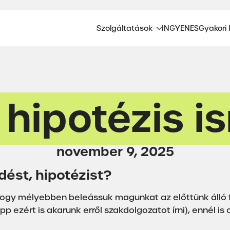
Szolgáltatások
INGYENES
Gyakori 
i hipotézis i
november 9, 2025
ést, hipotézist?
, hogy mélyebben beleássuk magunkat az előttünk álló
épp ezért is akarunk erről szakdolgozatot írni), ennél 