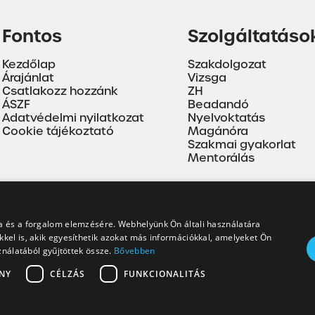
Fontos
Szolgáltatáso
Kezdőlap
Szakdolgozat
Árajánlat
Vizsga
Csatlakozz hozzánk
ZH
ÁSZF
Beadandó
Adatvédelmi nyilatkozat
Nyelvoktatás
Cookie tájékoztató
Magánóra
Szakmai gyakorlat
Mentorálás
a és a forgalom elemzésére. Webhelyünk Ön általi használatára
kel is, akik egyesíthetik azokat más információkkal, amelyeket Ön
ználatából gyűjtöttek össze.
Bővebben
NY
CÉLZÁS
FUNKCIONALITÁS