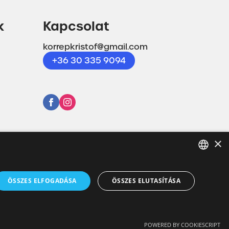
k
Kapcsolat
korrepkristof@gmail.com
+36 30 335 9094
×
HUNGARIAN
ÖSSZES ELFOGADÁSA
ÖSSZES ELUTASÍTÁSA
EN
Powered by CodeSolution
POWERED BY COOKIESCRIPT